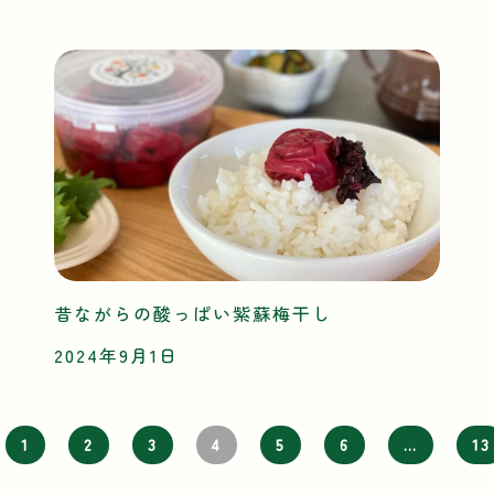
昔ながらの酸っぱい紫蘇梅干し
2024年9月1日
1
2
3
4
5
6
…
13